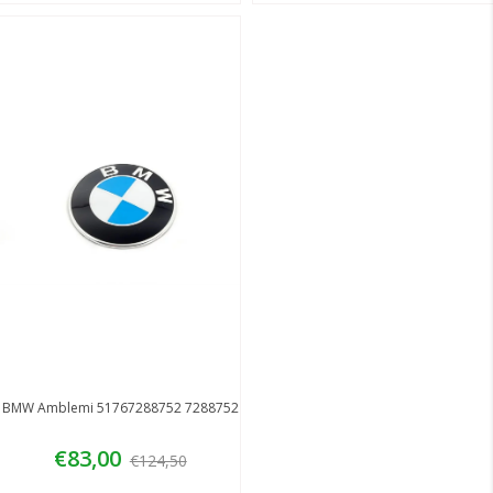
BMW Amblemi 51767288752 7288752
€83,00
€124,50