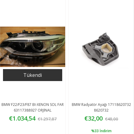
Tükendi
BMW F22/F23/F87 BI-XENON SOL FAR
BMW Radyatör Ayağı 17118620732
63117388927 ORJİNAL
8620732
€1.034,54
€32,00
€1.297,87
€48,00
%33
İndirim