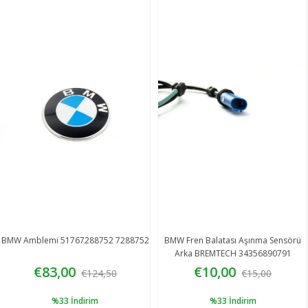
BMW Amblemi 51767288752 7288752
BMW Fren Balatası Aşınma Sensörü
Arka BREMTECH 34356890791
6890791
€83,00
€10,00
€124,50
€15,00
%33
İndirim
%33
İndirim