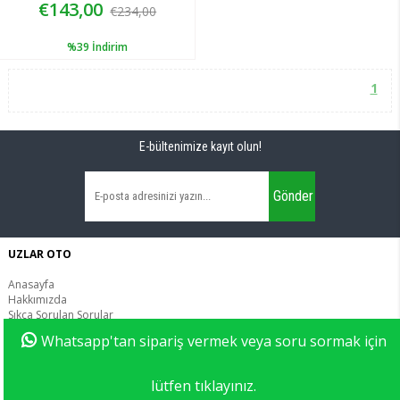
€143,00
€234,00
%39
İndirim
1
E-bültenimize kayıt olun!
Gönder
UZLAR OTO
Anasayfa
Hakkımızda
Sıkça Sorulan Sorular
İletişim
Whatsapp'tan sipariş vermek veya soru sormak için
lütfen tıklayınız.