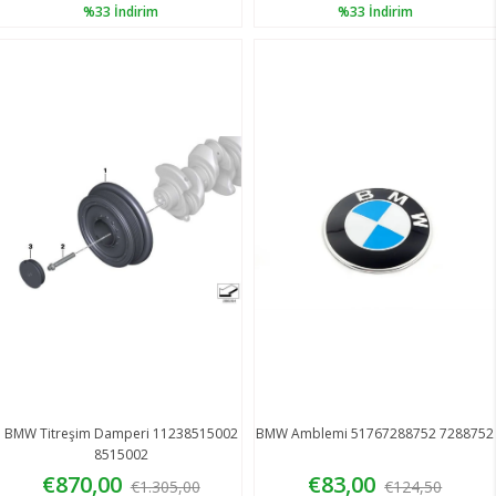
%33
İndirim
%33
İndirim
BMW Titreşim Damperi 11238515002
BMW Amblemi 51767288752 7288752
8515002
€870,00
€83,00
€1.305,00
€124,50