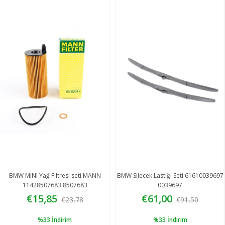
BMW MINI Yağ Filtresi seti MANN
BMW Silecek Lastiği Seti 61610039697
11428507683 8507683
0039697
€15,85
€61,00
€23,78
€91,50
%33
İndirim
%33
İndirim