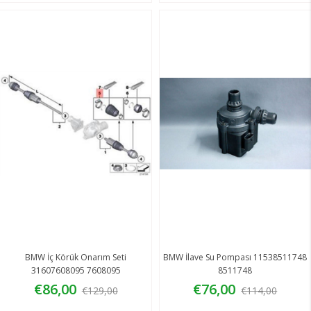
BMW İç Körük Onarım Seti
BMW İlave Su Pompası 11538511748
31607608095 7608095
8511748
€86,00
€76,00
€129,00
€114,00